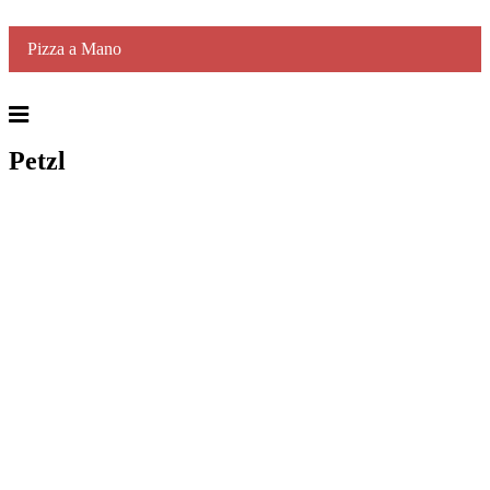
Part of Us
Pizza a Mano
Petzl