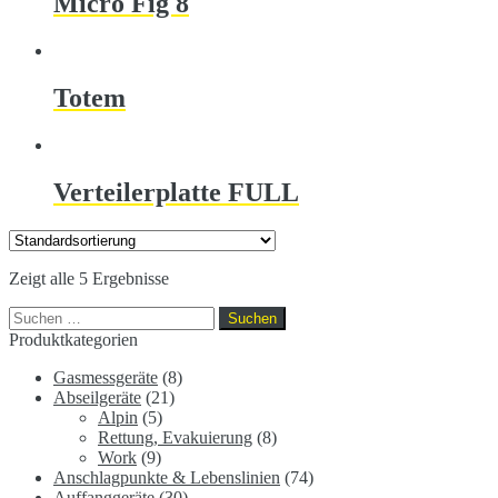
Micro Fig 8
Totem
Verteilerplatte FULL
Zeigt alle 5 Ergebnisse
Suchen
nach:
Produktkategorien
Gasmessgeräte
(8)
Abseilgeräte
(21)
Alpin
(5)
Rettung, Evakuierung
(8)
Work
(9)
Anschlagpunkte & Lebenslinien
(74)
Auffanggeräte
(30)