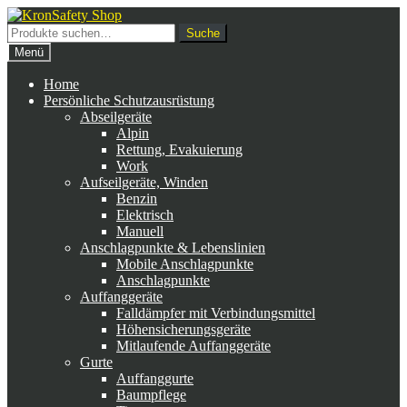
Zur
Zum
Navigation
Inhalt
Suche
Suche
springen
springen
nach:
Menü
Home
Persönliche Schutzausrüstung
Abseilgeräte
Alpin
Rettung, Evakuierung
Work
Aufseilgeräte, Winden
Benzin
Elektrisch
Manuell
Anschlagpunkte & Lebenslinien
Mobile Anschlagpunkte
Anschlagpunkte
Auffanggeräte
Falldämpfer mit Verbindungsmittel
Höhensicherungsgeräte
Mitlaufende Auffanggeräte
Gurte
Auffanggurte
Baumpflege