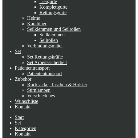
Tiergurte
Komplettgurte
Rettungsgurte
Helme
Karabiner
Seilklemmen und Seilrollen
Seilklemmen
Seilrollen
Verbindungsmittel
Set
Set Rettungskräfte
Set Arbeitssicherheit
Patiententransport
Patiententransport
Zubehör
Rucksäcke, Taschen & Holster
Stirnlampen
Verschiedenes
Wunschliste
Kontakt
Start
Set
Kategorien
Kontakt