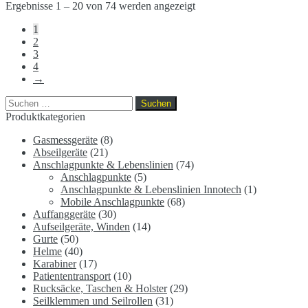
Ergebnisse 1 – 20 von 74 werden angezeigt
1
2
3
4
→
Suchen
nach:
Produktkategorien
Gasmessgeräte
(8)
Abseilgeräte
(21)
Anschlagpunkte & Lebenslinien
(74)
Anschlagpunkte
(5)
Anschlagpunkte & Lebenslinien Innotech
(1)
Mobile Anschlagpunkte
(68)
Auffanggeräte
(30)
Aufseilgeräte, Winden
(14)
Gurte
(50)
Helme
(40)
Karabiner
(17)
Patiententransport
(10)
Rucksäcke, Taschen & Holster
(29)
Seilklemmen und Seilrollen
(31)