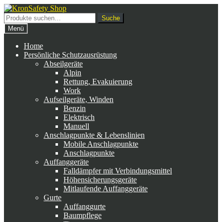
Zur
Zum
Navigation
Inhalt
Suche
Suche
springen
springen
nach:
Menü
Home
Persönliche Schutzausrüstung
Abseilgeräte
Alpin
Rettung, Evakuierung
Work
Aufseilgeräte, Winden
Benzin
Elektrisch
Manuell
Anschlagpunkte & Lebenslinien
Mobile Anschlagpunkte
Anschlagpunkte
Auffanggeräte
Falldämpfer mit Verbindungsmittel
Höhensicherungsgeräte
Mitlaufende Auffanggeräte
Gurte
Auffanggurte
Baumpflege