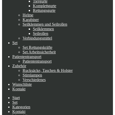
Tiergurte
Komplettgurte
Rettungsgurte
Helme
Karabiner
Seilklemmen und Seilrollen
Seilklemmen
Seilrollen
Verbindungsmittel
Set
Set Rettungskräfte
Set Arbeitssicherheit
Patiententransport
Patiententransport
Zubehör
Rucksäcke, Taschen & Holster
Stirnlampen
Verschiedenes
Wunschliste
Kontakt
Start
Set
Kategorien
Kontakt