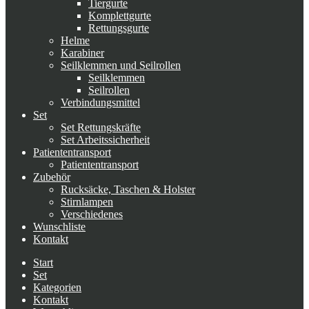
Tiergurte
Komplettgurte
Rettungsgurte
Helme
Karabiner
Seilklemmen und Seilrollen
Seilklemmen
Seilrollen
Verbindungsmittel
Set
Set Rettungskräfte
Set Arbeitssicherheit
Patiententransport
Patiententransport
Zubehör
Rucksäcke, Taschen & Holster
Stirnlampen
Verschiedenes
Wunschliste
Kontakt
Start
Set
Kategorien
Kontakt