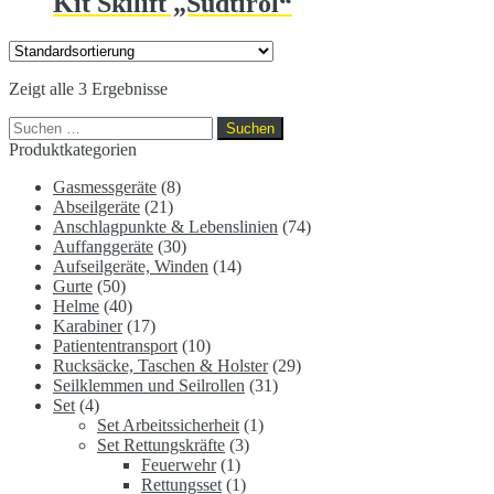
Kit Skilift „Südtirol“
Zeigt alle 3 Ergebnisse
Suchen
nach:
Produktkategorien
Gasmessgeräte
(8)
Abseilgeräte
(21)
Anschlagpunkte & Lebenslinien
(74)
Auffanggeräte
(30)
Aufseilgeräte, Winden
(14)
Gurte
(50)
Helme
(40)
Karabiner
(17)
Patiententransport
(10)
Rucksäcke, Taschen & Holster
(29)
Seilklemmen und Seilrollen
(31)
Set
(4)
Set Arbeitssicherheit
(1)
Set Rettungskräfte
(3)
Feuerwehr
(1)
Rettungsset
(1)