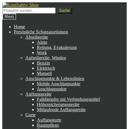
Zur
Zum
Navigation
Inhalt
Suche
Suche
springen
springen
nach:
Menü
Home
Persönliche Schutzausrüstung
Abseilgeräte
Alpin
Rettung, Evakuierung
Work
Aufseilgeräte, Winden
Benzin
Elektrisch
Manuell
Anschlagpunkte & Lebenslinien
Mobile Anschlagpunkte
Anschlagpunkte
Auffanggeräte
Falldämpfer mit Verbindungsmittel
Höhensicherungsgeräte
Mitlaufende Auffanggeräte
Gurte
Auffanggurte
Baumpflege