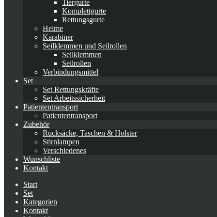
Tiergurte
Komplettgurte
Rettungsgurte
Helme
Karabiner
Seilklemmen und Seilrollen
Seilklemmen
Seilrollen
Verbindungsmittel
Set
Set Rettungskräfte
Set Arbeitssicherheit
Patiententransport
Patiententransport
Zubehör
Rucksäcke, Taschen & Holster
Stirnlampen
Verschiedenes
Wunschliste
Kontakt
Start
Set
Kategorien
Kontakt