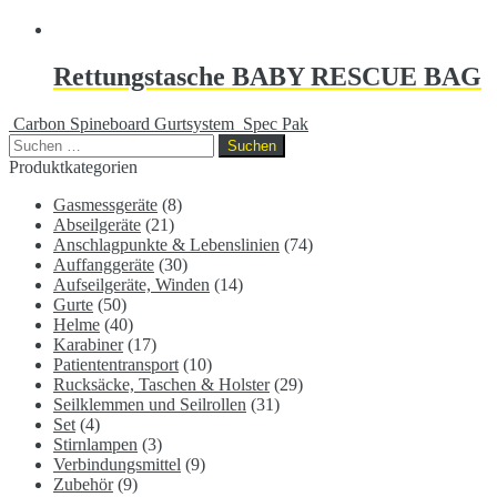
Rettungstasche BABY RESCUE BAG
Carbon Spineboard Gurtsystem
Spec Pak
Suchen
nach:
Produktkategorien
Gasmessgeräte
(8)
Abseilgeräte
(21)
Anschlagpunkte & Lebenslinien
(74)
Auffanggeräte
(30)
Aufseilgeräte, Winden
(14)
Gurte
(50)
Helme
(40)
Karabiner
(17)
Patiententransport
(10)
Rucksäcke, Taschen & Holster
(29)
Seilklemmen und Seilrollen
(31)
Set
(4)
Stirnlampen
(3)
Verbindungsmittel
(9)
Zubehör
(9)