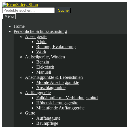
Zur
Zum
Navigation
Inhalt
Suche
Suche
springen
springen
nach:
Menü
Home
Persönliche Schutzausrüstung
Abseilgeräte
Alpin
Rettung, Evakuierung
Work
Aufseilgeräte, Winden
Benzin
Elektrisch
Manuell
Anschlagpunkte & Lebenslinien
Mobile Anschlagpunkte
Anschlagpunkte
Auffanggeräte
Falldämpfer mit Verbindungsmittel
Höhensicherungsgeräte
Mitlaufende Auffanggeräte
Gurte
Auffanggurte
Baumpflege