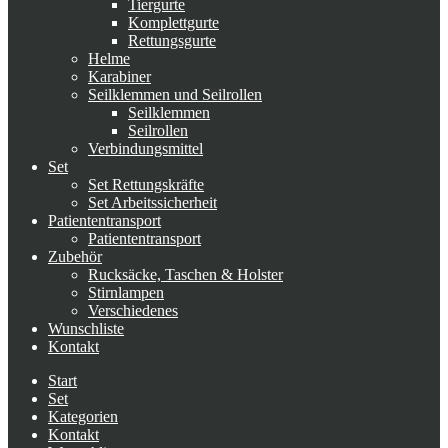
Tiergurte
Komplettgurte
Rettungsgurte
Helme
Karabiner
Seilklemmen und Seilrollen
Seilklemmen
Seilrollen
Verbindungsmittel
Set
Set Rettungskräfte
Set Arbeitssicherheit
Patiententransport
Patiententransport
Zubehör
Rucksäcke, Taschen & Holster
Stirnlampen
Verschiedenes
Wunschliste
Kontakt
Start
Set
Kategorien
Kontakt