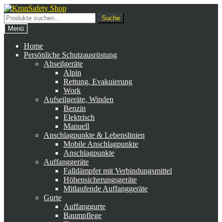
Zur
Zum
Navigation
Inhalt
Suche
Suche
springen
springen
nach:
Menü
Home
Persönliche Schutzausrüstung
Abseilgeräte
Alpin
Rettung, Evakuierung
Work
Aufseilgeräte, Winden
Benzin
Elektrisch
Manuell
Anschlagpunkte & Lebenslinien
Mobile Anschlagpunkte
Anschlagpunkte
Auffanggeräte
Falldämpfer mit Verbindungsmittel
Höhensicherungsgeräte
Mitlaufende Auffanggeräte
Gurte
Auffanggurte
Baumpflege