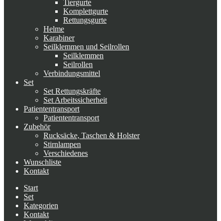
Tiergurte
Komplettgurte
Rettungsgurte
Helme
Karabiner
Seilklemmen und Seilrollen
Seilklemmen
Seilrollen
Verbindungsmittel
Set
Set Rettungskräfte
Set Arbeitssicherheit
Patiententransport
Patiententransport
Zubehör
Rucksäcke, Taschen & Holster
Stirnlampen
Verschiedenes
Wunschliste
Kontakt
Start
Set
Kategorien
Kontakt