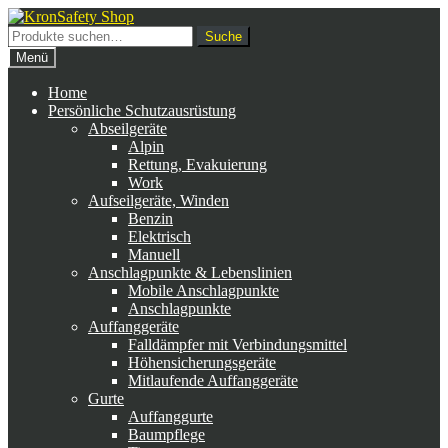
Zur
Zum
Navigation
Inhalt
Suche
Suche
springen
springen
nach:
Menü
Home
Persönliche Schutzausrüstung
Abseilgeräte
Alpin
Rettung, Evakuierung
Work
Aufseilgeräte, Winden
Benzin
Elektrisch
Manuell
Anschlagpunkte & Lebenslinien
Mobile Anschlagpunkte
Anschlagpunkte
Auffanggeräte
Falldämpfer mit Verbindungsmittel
Höhensicherungsgeräte
Mitlaufende Auffanggeräte
Gurte
Auffanggurte
Baumpflege