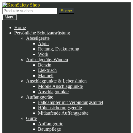
Zur
Zum
Navigation
Inhalt
Suche
Suche
springen
springen
nach:
Menü
Home
Persönliche Schutzausrüstung
Abseilgeräte
Alpin
Rettung, Evakuierung
Work
Aufseilgeräte, Winden
Benzin
Elektrisch
Manuell
Anschlagpunkte & Lebenslinien
Mobile Anschlagpunkte
Anschlagpunkte
Auffanggeräte
Falldämpfer mit Verbindungsmittel
Höhensicherungsgeräte
Mitlaufende Auffanggeräte
Gurte
Auffanggurte
Baumpflege