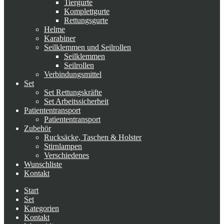
Tiergurte
Komplettgurte
Rettungsgurte
Helme
Karabiner
Seilklemmen und Seilrollen
Seilklemmen
Seilrollen
Verbindungsmittel
Set
Set Rettungskräfte
Set Arbeitssicherheit
Patiententransport
Patiententransport
Zubehör
Rucksäcke, Taschen & Holster
Stirnlampen
Verschiedenes
Wunschliste
Kontakt
Start
Set
Kategorien
Kontakt