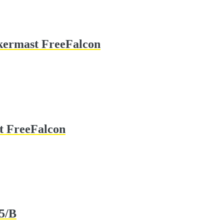
kermast FreeFalcon
t FreeFalcon
95/B