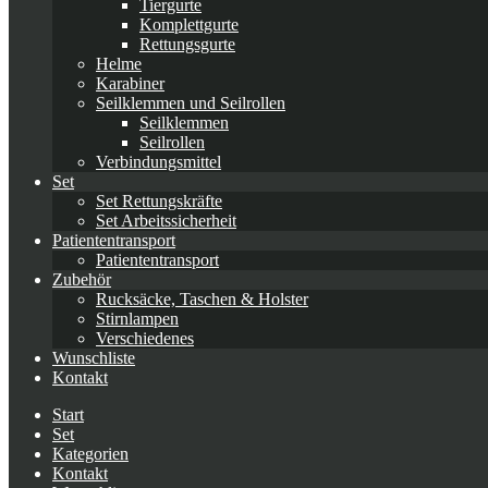
Tiergurte
Komplettgurte
Rettungsgurte
Helme
Karabiner
Seilklemmen und Seilrollen
Seilklemmen
Seilrollen
Verbindungsmittel
Set
Set Rettungskräfte
Set Arbeitssicherheit
Patiententransport
Patiententransport
Zubehör
Rucksäcke, Taschen & Holster
Stirnlampen
Verschiedenes
Wunschliste
Kontakt
Start
Set
Kategorien
Kontakt