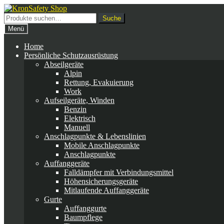
Zur
Zum
Navigation
Inhalt
Suche
Suche
springen
springen
nach:
Menü
Home
Persönliche Schutzausrüstung
Abseilgeräte
Alpin
Rettung, Evakuierung
Work
Aufseilgeräte, Winden
Benzin
Elektrisch
Manuell
Anschlagpunkte & Lebenslinien
Mobile Anschlagpunkte
Anschlagpunkte
Auffanggeräte
Falldämpfer mit Verbindungsmittel
Höhensicherungsgeräte
Mitlaufende Auffanggeräte
Gurte
Auffanggurte
Baumpflege