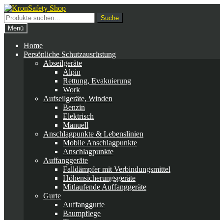
Zur
Zum
Navigation
Inhalt
Suche
Suche
springen
springen
nach:
Menü
Home
Persönliche Schutzausrüstung
Abseilgeräte
Alpin
Rettung, Evakuierung
Work
Aufseilgeräte, Winden
Benzin
Elektrisch
Manuell
Anschlagpunkte & Lebenslinien
Mobile Anschlagpunkte
Anschlagpunkte
Auffanggeräte
Falldämpfer mit Verbindungsmittel
Höhensicherungsgeräte
Mitlaufende Auffanggeräte
Gurte
Auffanggurte
Baumpflege