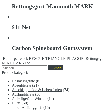
Rettungsgurt Mammoth MARK
911 Net
Carbon Spineboard Gurtsystem
Rettungsdreieck RESCUE TRIANGLE PITAGOR
Rettungsgurt
MIKE HARNESS
Suchen
nach:
Produktkategorien
Gasmessgeräte
(8)
Abseilgeräte
(21)
Anschlagpunkte & Lebenslinien
(74)
Auffanggeräte
(30)
Aufseilgeräte, Winden
(14)
Gurte
(50)
Auffanggurte
(16)