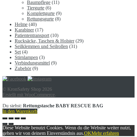
Baumpflege
(11)
Tiergurte
(6)
Komplettgurte
(9)
Rettungsgurte
(8)
Helme
(40)
Karabiner
(17)
Patiententransport
(10)
Rucksäcke, Taschen & Holster
(29)
Seilklemmen und Seilrollen
(31)
Set
(4)
Stirnlampen
(3)
Verbindungsmittel
(9)
Zubehör
(9)
© KronSafety Shop 2026
Erstellt mit WooCommerce
.
Du siehst:
Rettungstasche BABY RESCUE BAG
In den Warenkorb
Diese Website benutzt Cookies. Wenn du die Website weiter nutzt,
gehen wir von deinem Einverständnis aus.
OK
Mehr erfahren