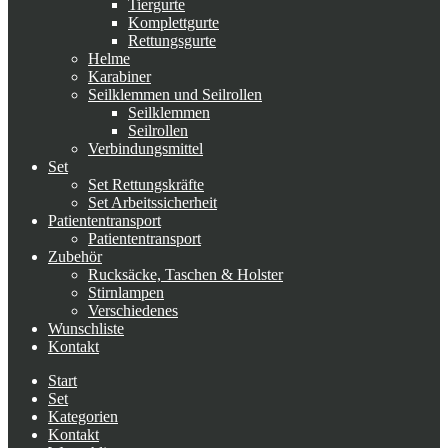
Tiergurte
Komplettgurte
Rettungsgurte
Helme
Karabiner
Seilklemmen und Seilrollen
Seilklemmen
Seilrollen
Verbindungsmittel
Set
Set Rettungskräfte
Set Arbeitssicherheit
Patiententransport
Patiententransport
Zubehör
Rucksäcke, Taschen & Holster
Stirnlampen
Verschiedenes
Wunschliste
Kontakt
Start
Set
Kategorien
Kontakt