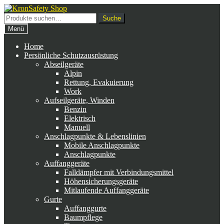
Zur
Zum
Navigation
Inhalt
Suche
Suche
springen
springen
nach:
Menü
Home
Persönliche Schutzausrüstung
Abseilgeräte
Alpin
Rettung, Evakuierung
Work
Aufseilgeräte, Winden
Benzin
Elektrisch
Manuell
Anschlagpunkte & Lebenslinien
Mobile Anschlagpunkte
Anschlagpunkte
Auffanggeräte
Falldämpfer mit Verbindungsmittel
Höhensicherungsgeräte
Mitlaufende Auffanggeräte
Gurte
Auffanggurte
Baumpflege