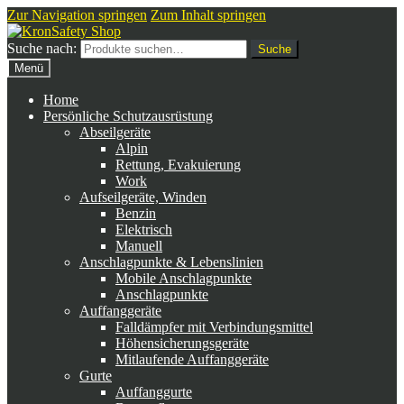
Zur Navigation springen
Zum Inhalt springen
Suche nach:
Suche
Menü
Home
Persönliche Schutzausrüstung
Abseilgeräte
Alpin
Rettung, Evakuierung
Work
Aufseilgeräte, Winden
Benzin
Elektrisch
Manuell
Anschlagpunkte & Lebenslinien
Mobile Anschlagpunkte
Anschlagpunkte
Auffanggeräte
Falldämpfer mit Verbindungsmittel
Höhensicherungsgeräte
Mitlaufende Auffanggeräte
Gurte
Auffanggurte