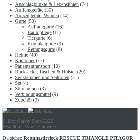
Anschlagpunkte & Lebenslinien
(74)
Auffanggeräte
(30)
Aufseilgeräte, Winden
(14)
Gurte
(50)
Auffanggurte
(16)
Baumpflege
(11)
Tiergurte
(6)
Komplettgurte
(9)
Rettungsgurte
(8)
Helme
(40)
Karabiner
(17)
Patiententransport
(10)
Rucksäcke, Taschen & Holster
(29)
Seilklemmen und Seilrollen
(31)
Set
(4)
Stirnlampen
(3)
Verbindungsmittel
(9)
Zubehör
(9)
© KronSafety Shop 2026
Erstellt mit WooCommerce
.
Du siehst:
Rettungsdreieck RESCUE TRIANGLE PITAGOR