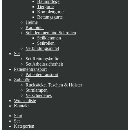
Baumpflege
Tiergurte
Komplettgurte
Rettungsgurte
Helme
Karabiner
Seilklemmen und Seilrollen
Seilklemmen
Seilrollen
Verbindungsmittel
Set
Set Rettungskräfte
Set Arbeitssicherheit
Patiententransport
Patiententransport
Zubehör
Rucksäcke, Taschen & Holster
Stirnlampen
Verschiedenes
Wunschliste
Kontakt
Start
Set
Kategorien