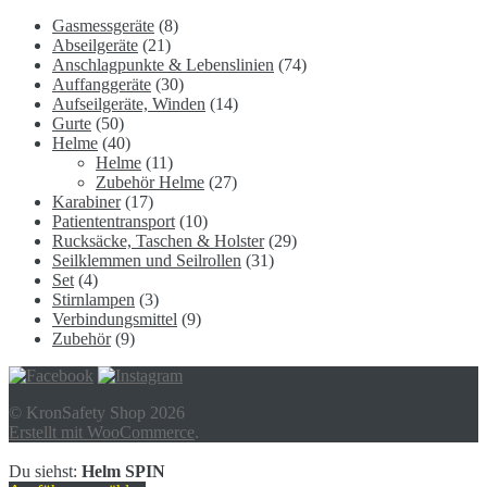
Gasmessgeräte
(8)
Abseilgeräte
(21)
Anschlagpunkte & Lebenslinien
(74)
Auffanggeräte
(30)
Aufseilgeräte, Winden
(14)
Gurte
(50)
Helme
(40)
Helme
(11)
Zubehör Helme
(27)
Karabiner
(17)
Patiententransport
(10)
Rucksäcke, Taschen & Holster
(29)
Seilklemmen und Seilrollen
(31)
Set
(4)
Stirnlampen
(3)
Verbindungsmittel
(9)
Zubehör
(9)
© KronSafety Shop 2026
Erstellt mit WooCommerce
.
Du siehst:
Helm SPIN