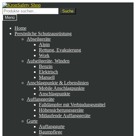
Zur
Zum
Navigation
Inhalt
Suche
Suche
springen
springen
nach:
Menü
Home
Persönliche Schutzausrüstung
Abseilgeräte
Alpin
Rettung, Evakuierung
Work
Aufseilgeräte, Winden
Benzin
Elektrisch
Manuell
Anschlagpunkte & Lebenslinien
Mobile Anschlagpunkte
Anschlagpunkte
Auffanggeräte
Falldämpfer mit Verbindungsmittel
Höhensicherungsgeräte
Mitlaufende Auffanggeräte
Gurte
Auffanggurte
Baumpflege