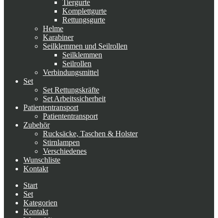
Tiergurte
Komplettgurte
Rettungsgurte
Helme
Karabiner
Seilklemmen und Seilrollen
Seilklemmen
Seilrollen
Verbindungsmittel
Set
Set Rettungskräfte
Set Arbeitssicherheit
Patiententransport
Patiententransport
Zubehör
Rucksäcke, Taschen & Holster
Stirnlampen
Verschiedenes
Wunschliste
Kontakt
Start
Set
Kategorien
Kontakt