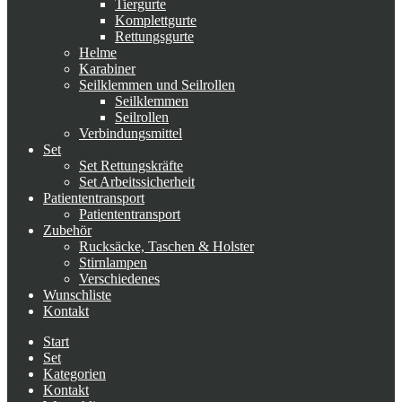
Tiergurte
Komplettgurte
Rettungsgurte
Helme
Karabiner
Seilklemmen und Seilrollen
Seilklemmen
Seilrollen
Verbindungsmittel
Set
Set Rettungskräfte
Set Arbeitssicherheit
Patiententransport
Patiententransport
Zubehör
Rucksäcke, Taschen & Holster
Stirnlampen
Verschiedenes
Wunschliste
Kontakt
Start
Set
Kategorien
Kontakt