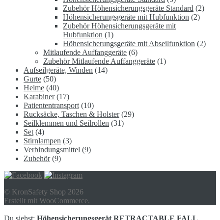
Zubehör Höhensicherungsgeräte Standard
(2)
Höhensicherungsgeräte mit Hubfunktion
(2)
Zubehör Höhensicherungsgeräte mit
Hubfunktion
(1)
Höhensicherungsgeräte mit Abseilfunktion
(2)
Mitlaufende Auffanggeräte
(6)
Zubehör Mitlaufende Auffanggeräte
(1)
Aufseilgeräte, Winden
(14)
Gurte
(50)
Helme
(40)
Karabiner
(17)
Patiententransport
(10)
Rucksäcke, Taschen & Holster
(29)
Seilklemmen und Seilrollen
(31)
Set
(4)
Stirnlampen
(3)
Verbindungsmittel
(9)
Zubehör
(9)
© KronSafety Shop 2026
Erstellt mit WooCommerce
.
Du siehst:
Höhensicherungsgerät RETRACTABLE FALL