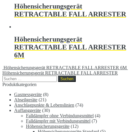
Höhensicherungsgerät
RETRACTABLE FALL ARRESTER
Höhensicherungsgerät
RETRACTABLE FALL ARRESTER
6M
Höhensicherungsgerät RETRACTABLE FALL ARRESTER 6M
Höhensicherungsgerät RETRACTABLE FALL ARRESTER
Suchen
nach:
Produktkategorien
Gasmessgeräte
(8)
Abseilgeräte
(21)
Anschlagpunkte & Lebenslinien
(74)
Auffanggeräte
(30)
Falldämpfer ohne Verbindungsmittel
(4)
Falldämpfer mit Verbindungsmittel
(7)
Höhensicherungsgeräte
(12)
Höhensicherungsgeräte Standard
(5)