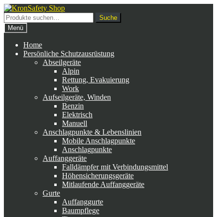
Zur
Zum
Navigation
Inhalt
Suche
Suche
springen
springen
nach:
Menü
Home
Persönliche Schutzausrüstung
Abseilgeräte
Alpin
Rettung, Evakuierung
Work
Aufseilgeräte, Winden
Benzin
Elektrisch
Manuell
Anschlagpunkte & Lebenslinien
Mobile Anschlagpunkte
Anschlagpunkte
Auffanggeräte
Falldämpfer mit Verbindungsmittel
Höhensicherungsgeräte
Mitlaufende Auffanggeräte
Gurte
Auffanggurte
Baumpflege