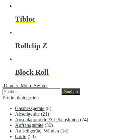
Tibloc
Rollclip Z
Block Roll
Dancer
Micro Swivel
Suchen
nach:
Produktkategorien
Gasmessgeräte
(8)
Abseilgeräte
(21)
Anschlagpunkte & Lebenslinien
(74)
Auffanggeräte
(30)
Aufseilgeräte, Winden
(14)
Gurte
(50)