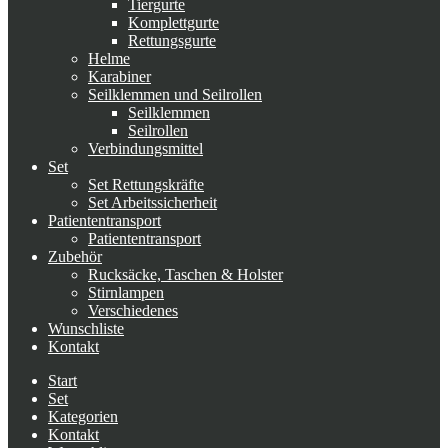
Tiergurte
Komplettgurte
Rettungsgurte
Helme
Karabiner
Seilklemmen und Seilrollen
Seilklemmen
Seilrollen
Verbindungsmittel
Set
Set Rettungskräfte
Set Arbeitssicherheit
Patiententransport
Patiententransport
Zubehör
Rucksäcke, Taschen & Holster
Stirnlampen
Verschiedenes
Wunschliste
Kontakt
Start
Set
Kategorien
Kontakt