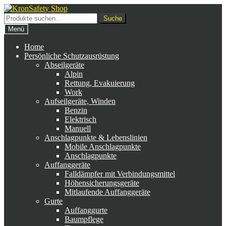
Zur
Zum
Navigation
Inhalt
Suche
Suche
springen
springen
nach:
Menü
Home
Persönliche Schutzausrüstung
Abseilgeräte
Alpin
Rettung, Evakuierung
Work
Aufseilgeräte, Winden
Benzin
Elektrisch
Manuell
Anschlagpunkte & Lebenslinien
Mobile Anschlagpunkte
Anschlagpunkte
Auffanggeräte
Falldämpfer mit Verbindungsmittel
Höhensicherungsgeräte
Mitlaufende Auffanggeräte
Gurte
Auffanggurte
Baumpflege