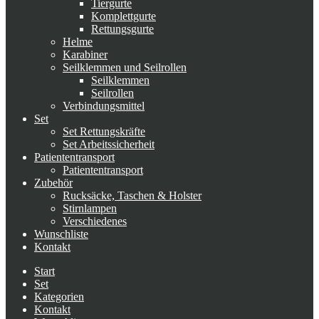
Tiergurte
Komplettgurte
Rettungsgurte
Helme
Karabiner
Seilklemmen und Seilrollen
Seilklemmen
Seilrollen
Verbindungsmittel
Set
Set Rettungskräfte
Set Arbeitssicherheit
Patiententransport
Patiententransport
Zubehör
Rucksäcke, Taschen & Holster
Stirnlampen
Verschiedenes
Wunschliste
Kontakt
Start
Set
Kategorien
Kontakt