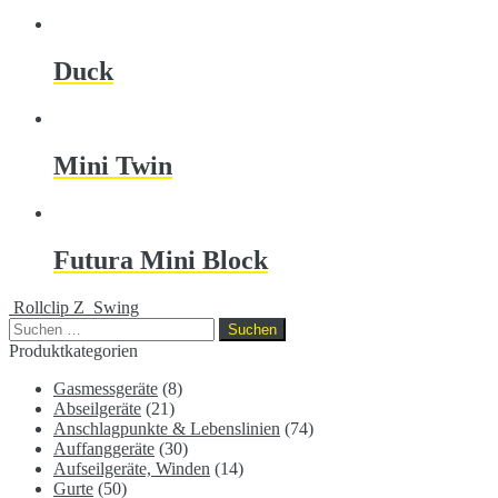
Duck
Mini Twin
Futura Mini Block
Rollclip Z
Swing
Suchen
nach:
Produktkategorien
Gasmessgeräte
(8)
Abseilgeräte
(21)
Anschlagpunkte & Lebenslinien
(74)
Auffanggeräte
(30)
Aufseilgeräte, Winden
(14)
Gurte
(50)