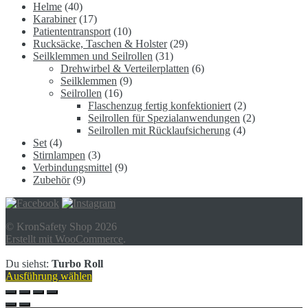
Helme
(40)
Karabiner
(17)
Patiententransport
(10)
Rucksäcke, Taschen & Holster
(29)
Seilklemmen und Seilrollen
(31)
Drehwirbel & Verteilerplatten
(6)
Seilklemmen
(9)
Seilrollen
(16)
Flaschenzug fertig konfektioniert
(2)
Seilrollen für Spezialanwendungen
(2)
Seilrollen mit Rücklaufsicherung
(4)
Set
(4)
Stirnlampen
(3)
Verbindungsmittel
(9)
Zubehör
(9)
© KronSafety Shop 2026
Erstellt mit WooCommerce
.
Du siehst:
Turbo Roll
Ausführung wählen