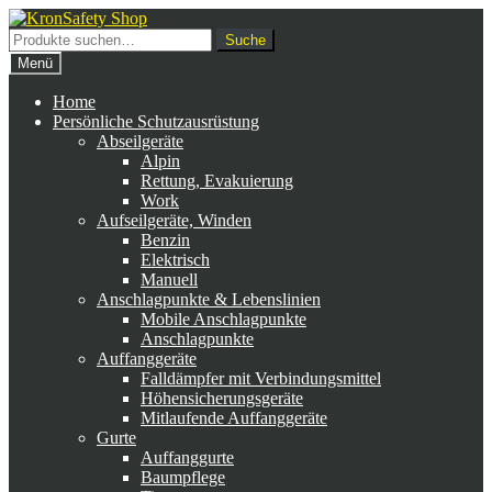
Zur
Zum
Navigation
Inhalt
Suche
Suche
springen
springen
nach:
Menü
Home
Persönliche Schutzausrüstung
Abseilgeräte
Alpin
Rettung, Evakuierung
Work
Aufseilgeräte, Winden
Benzin
Elektrisch
Manuell
Anschlagpunkte & Lebenslinien
Mobile Anschlagpunkte
Anschlagpunkte
Auffanggeräte
Falldämpfer mit Verbindungsmittel
Höhensicherungsgeräte
Mitlaufende Auffanggeräte
Gurte
Auffanggurte
Baumpflege