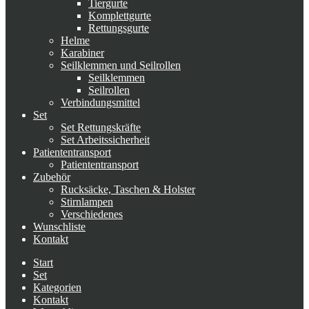
Tiergurte
Komplettgurte
Rettungsgurte
Helme
Karabiner
Seilklemmen und Seilrollen
Seilklemmen
Seilrollen
Verbindungsmittel
Set
Set Rettungskräfte
Set Arbeitssicherheit
Patiententransport
Patiententransport
Zubehör
Rucksäcke, Taschen & Holster
Stirnlampen
Verschiedenes
Wunschliste
Kontakt
Start
Set
Kategorien
Kontakt