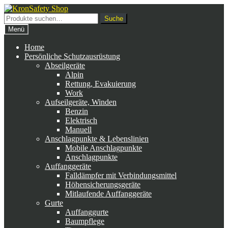
Zur
Zum
Navigation
Inhalt
Suche
Suche
springen
springen
nach:
Menü
Home
Persönliche Schutzausrüstung
Abseilgeräte
Alpin
Rettung, Evakuierung
Work
Aufseilgeräte, Winden
Benzin
Elektrisch
Manuell
Anschlagpunkte & Lebenslinien
Mobile Anschlagpunkte
Anschlagpunkte
Auffanggeräte
Falldämpfer mit Verbindungsmittel
Höhensicherungsgeräte
Mitlaufende Auffanggeräte
Gurte
Auffanggurte
Baumpflege