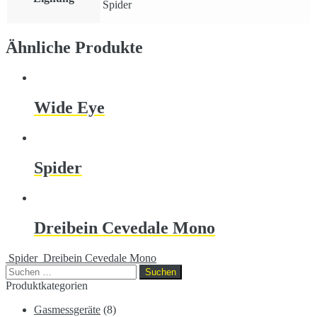
Spider
Ähnliche Produkte
Wide Eye
Spider
Dreibein Cevedale Mono
Spider
Dreibein Cevedale Mono
Suchen
nach:
Produktkategorien
Gasmessgeräte
(8)