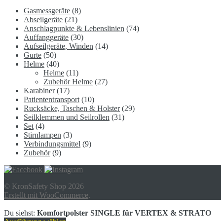
Gasmessgeräte
(8)
Abseilgeräte
(21)
Anschlagpunkte & Lebenslinien
(74)
Auffanggeräte
(30)
Aufseilgeräte, Winden
(14)
Gurte
(50)
Helme
(40)
Helme
(11)
Zubehör Helme
(27)
Karabiner
(17)
Patiententransport
(10)
Rucksäcke, Taschen & Holster
(29)
Seilklemmen und Seilrollen
(31)
Set
(4)
Stirnlampen
(3)
Verbindungsmittel
(9)
Zubehör
(9)
© KronSafety Shop 2026
Erstellt mit WooCommerce
.
Du siehst:
Komfortpolster SINGLE für VERTEX & STRATO