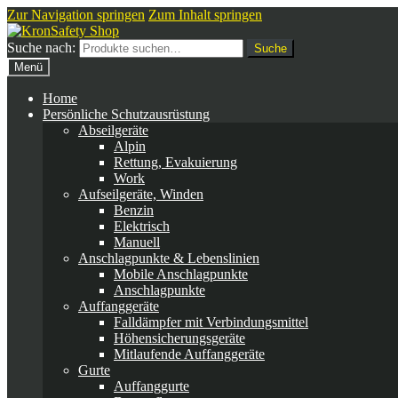
Zur Navigation springen
Zum Inhalt springen
Suche nach:
Suche
Menü
Home
Persönliche Schutzausrüstung
Abseilgeräte
Alpin
Rettung, Evakuierung
Work
Aufseilgeräte, Winden
Benzin
Elektrisch
Manuell
Anschlagpunkte & Lebenslinien
Mobile Anschlagpunkte
Anschlagpunkte
Auffanggeräte
Falldämpfer mit Verbindungsmittel
Höhensicherungsgeräte
Mitlaufende Auffanggeräte
Gurte
Auffanggurte