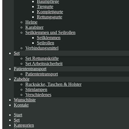
Baumpflege
Tiergurte
Komplettgurte
Rettungsgurte
Helme
Karabiner
Seilklemmen und Seilrollen
Seilklemmen
Seilrollen
Verbindungsmittel
Set
Set Rettungskräfte
Set Arbeitssicherheit
Patiententransport
Patiententransport
Zubehör
Rucksäcke, Taschen & Holster
Stirnlampen
Verschiedenes
Wunschliste
Kontakt
Start
Set
Kategorien