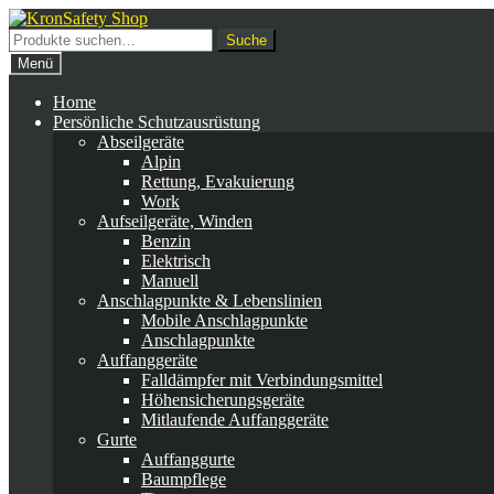
Zur
Zum
Navigation
Inhalt
Suche
Suche
springen
springen
nach:
Menü
Home
Persönliche Schutzausrüstung
Abseilgeräte
Alpin
Rettung, Evakuierung
Work
Aufseilgeräte, Winden
Benzin
Elektrisch
Manuell
Anschlagpunkte & Lebenslinien
Mobile Anschlagpunkte
Anschlagpunkte
Auffanggeräte
Falldämpfer mit Verbindungsmittel
Höhensicherungsgeräte
Mitlaufende Auffanggeräte
Gurte
Auffanggurte
Baumpflege