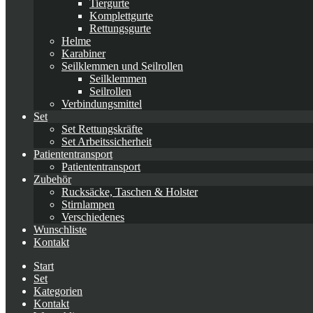
Tiergurte
Komplettgurte
Rettungsgurte
Helme
Karabiner
Seilklemmen und Seilrollen
Seilklemmen
Seilrollen
Verbindungsmittel
Set
Set Rettungskräfte
Set Arbeitssicherheit
Patiententransport
Patiententransport
Zubehör
Rucksäcke, Taschen & Holster
Stirnlampen
Verschiedenes
Wunschliste
Kontakt
Start
Set
Kategorien
Kontakt