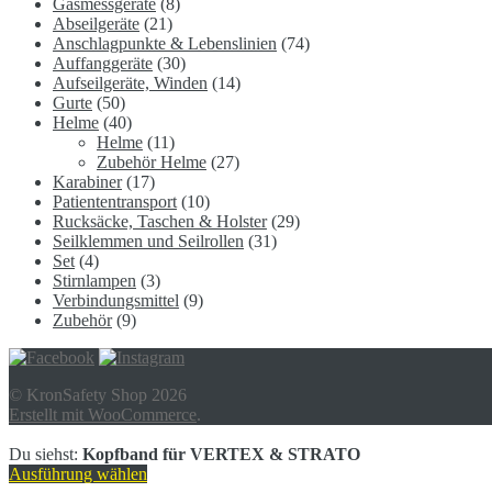
Gasmessgeräte
(8)
Abseilgeräte
(21)
Anschlagpunkte & Lebenslinien
(74)
Auffanggeräte
(30)
Aufseilgeräte, Winden
(14)
Gurte
(50)
Helme
(40)
Helme
(11)
Zubehör Helme
(27)
Karabiner
(17)
Patiententransport
(10)
Rucksäcke, Taschen & Holster
(29)
Seilklemmen und Seilrollen
(31)
Set
(4)
Stirnlampen
(3)
Verbindungsmittel
(9)
Zubehör
(9)
© KronSafety Shop 2026
Erstellt mit WooCommerce
.
Du siehst:
Kopfband für VERTEX & STRATO
Ausführung wählen