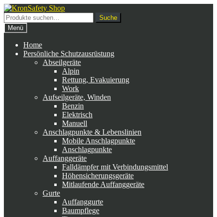
Zur
Zum
Navigation
Inhalt
Suche
Suche
springen
springen
nach:
Menü
Home
Persönliche Schutzausrüstung
Abseilgeräte
Alpin
Rettung, Evakuierung
Work
Aufseilgeräte, Winden
Benzin
Elektrisch
Manuell
Anschlagpunkte & Lebenslinien
Mobile Anschlagpunkte
Anschlagpunkte
Auffanggeräte
Falldämpfer mit Verbindungsmittel
Höhensicherungsgeräte
Mitlaufende Auffanggeräte
Gurte
Auffanggurte
Baumpflege