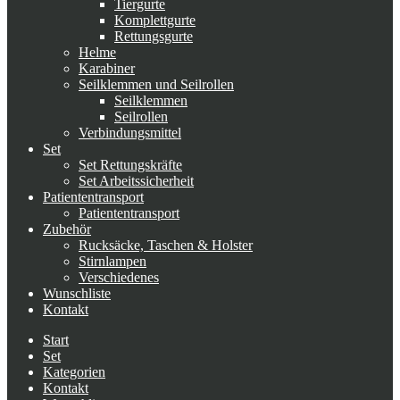
Tiergurte
Komplettgurte
Rettungsgurte
Helme
Karabiner
Seilklemmen und Seilrollen
Seilklemmen
Seilrollen
Verbindungsmittel
Set
Set Rettungskräfte
Set Arbeitssicherheit
Patiententransport
Patiententransport
Zubehör
Rucksäcke, Taschen & Holster
Stirnlampen
Verschiedenes
Wunschliste
Kontakt
Start
Set
Kategorien
Kontakt