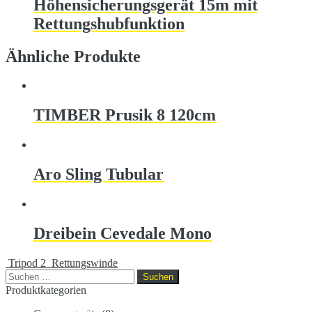
Höhensicherungsgerät 15m mit
Rettungshubfunktion
Ähnliche Produkte
TIMBER Prusik 8 120cm
Aro Sling Tubular
Dreibein Cevedale Mono
Tripod 2
Rettungswinde
Suchen
nach:
Produktkategorien