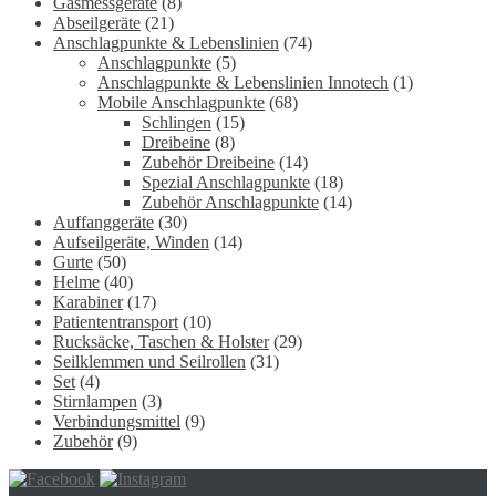
Gasmessgeräte
(8)
Abseilgeräte
(21)
Anschlagpunkte & Lebenslinien
(74)
Anschlagpunkte
(5)
Anschlagpunkte & Lebenslinien Innotech
(1)
Mobile Anschlagpunkte
(68)
Schlingen
(15)
Dreibeine
(8)
Zubehör Dreibeine
(14)
Spezial Anschlagpunkte
(18)
Zubehör Anschlagpunkte
(14)
Auffanggeräte
(30)
Aufseilgeräte, Winden
(14)
Gurte
(50)
Helme
(40)
Karabiner
(17)
Patiententransport
(10)
Rucksäcke, Taschen & Holster
(29)
Seilklemmen und Seilrollen
(31)
Set
(4)
Stirnlampen
(3)
Verbindungsmittel
(9)
Zubehör
(9)