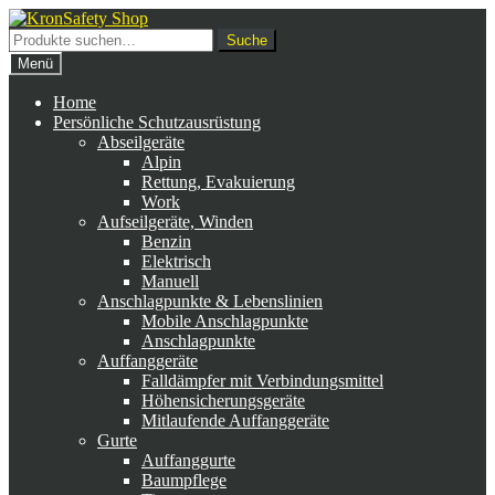
Zur
Zum
Navigation
Inhalt
Suche
Suche
springen
springen
nach:
Menü
Home
Persönliche Schutzausrüstung
Abseilgeräte
Alpin
Rettung, Evakuierung
Work
Aufseilgeräte, Winden
Benzin
Elektrisch
Manuell
Anschlagpunkte & Lebenslinien
Mobile Anschlagpunkte
Anschlagpunkte
Auffanggeräte
Falldämpfer mit Verbindungsmittel
Höhensicherungsgeräte
Mitlaufende Auffanggeräte
Gurte
Auffanggurte
Baumpflege