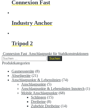
Connexion Fast
Industry Anchor
Tripod 2
Connexion Fast
Anschlagpunkt für Stahlkonstruktionen
Suchen
nach:
Produktkategorien
Gasmessgeräte
(8)
Abseilgeräte
(21)
Anschlagpunkte & Lebenslinien
(74)
Anschlagpunkte
(5)
Anschlagpunkte & Lebenslinien Innotech
(1)
Mobile Anschlagpunkte
(68)
Schlingen
(15)
Dreibeine
(8)
Zubehör Dreibeine
(14)