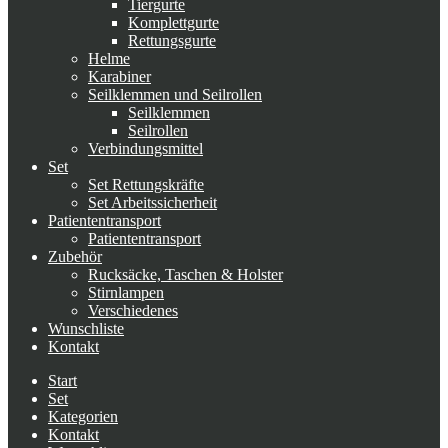
Tiergurte
Komplettgurte
Rettungsgurte
Helme
Karabiner
Seilklemmen und Seilrollen
Seilklemmen
Seilrollen
Verbindungsmittel
Set
Set Rettungskräfte
Set Arbeitssicherheit
Patiententransport
Patiententransport
Zubehör
Rucksäcke, Taschen & Holster
Stirnlampen
Verschiedenes
Wunschliste
Kontakt
Start
Set
Kategorien
Kontakt