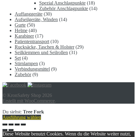
Spezial Anschlagpunkte
(18)
Zubehör Anschlagpunkte
(14)
Auffanggeräte
(30)
Aufseilgeräte, Winden
(14)
Gurte
(50)
Helme
(40)
Karabiner
(17)
Patiententransport
(10)
Rucksäcke, Taschen & Holster
(29)
Seilklemmen und Seilrollen
(31)
Set
(4)
Stirnlampen
(3)
Verbindungsmittel
(9)
Zubehör
(9)
© KronSafety Shop 2026
Erstellt mit WooCommerce
.
Du siehst:
Tree Fork
Ausführung wählen
Diese Website benutzt Cookies. Wenn du die Website weiter nutzt,